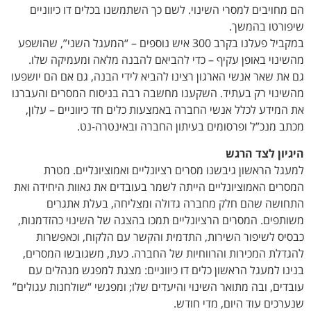
הם מחויבים למסרי השינוי. לשם כך השתמשנו בכלים דו כיווניים
שיפורטו בהמשך.
במקביל פעלנו בקרב 300 איש נוספים – “המעגל השני”, שהושפע
מהשינוי באופן עקיף – כדי להביאם להבנה מלאה ומעמיקה שלו.
גם את שאר אנשי הארגון רצינו להביא לידי הבנה, גם אם הם יושפעו
מהשינוי רק בעתיד. השקענו מחשבה רבה בניסוח המסרים והעברנו
את המידע לכלל אנשי החברה באמצעות כלים חד כיווניים – עלון,
מכתב מנכ”ל ופרסומים בעיתון החברה ובאינטרה-נט.
היגיון לצד הרגש
למעגל הראשון גיבשנו מסרים רציונליים ואמוציונליים. מטרת
המסרים האמוציונליים הייתה לשמר בעובדים את גאוות היחידה ואת
התחושה שהם חלק מחברה גדולה ומצליחה, בעלת אתגרים
משותפים. המסרים הרציונליים תמכו בהצגה של השינוי כהזדמנות,
כבסיס לשיפור השירות, התדמית והקשר עם הלקוח, וכאפשרות
להגדלת המכירות והרווחיות של החברה. כעת, משגובשו המסרים,
בנינו למעגל הראשון כלים דו כיווניים: מצגת למפגש מנהלים עם
עובדים, ובה מתואר השינוי והיעדים שלו; ומפגשי “שולחנות עגולים”
שנערכים עוד היום, מדי חודש.