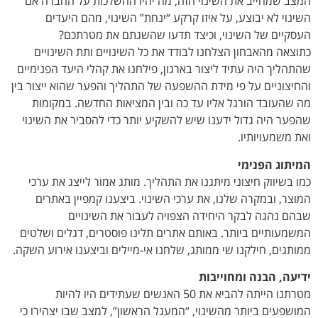
המצב שמחייב את השינוי הזה, מה יהיו ההשלכות על החברה אם
השינוי לא יבוצע, על איזו קרקע “ינחת” השינוי, מהם היעדים
העסקיים של השינוי, וכיצד תדעו שהשגתם את מטרתכם?
כתוצאה מהאבחון הצלחנו לבודד את כל השינויים ותת השינויים
שהתהליך היה עתיד ליצור בארגון, פילחנו את קהלי היעד הפנימיים
והחיצוניים על פי מידת ההשפעה של התהליך והפער שהוא ייצור בין
מה שהעובד הורגל אליו עד כה ובין המציאות החדשה. במקומות
שהפער היה גדול ידענו שיש להשקיע יותר כדי להסביר את השינוי
ואת משמעויותיו.
המיתוג הפנימי
כמו בשיווק חיצוני מיתגנו את התהליך. מותג אמור לייצג את ערכי
המוצר, ובמקרה שלנו, את ערכי השינוי. ביצענו קמפיין באתרים
שבהם נהגה לבקר היחידה הצפויה לעבור את השינויים
המשמעותיים ביותר. באותם אתרים תלינו פוסטרים, דגלים ושלטים
ממותגים, חילקנו שי ממותג, שלחנו אי-מיילים וביצענו אירוע השקה.
ידיעה, הבנה ומחוייבות
מטרתנו הייתה להביא את 50 האנשים שעתידים היו להיות
המושפעים ביותר מהשינוי, “המעגל הראשון”, למצב שבו יצהירו כי