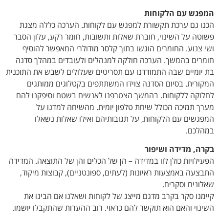
המפגש עם הלקוחות
הכנו גם ערכת תקשורת למפגש עם לקוחות. הערכה כללה מצגת
פשוטה על השינוי, חוברת שאלות ותשובות, חומר רקע, עלון הסבר
ושי צנוע. החומרים הוגשו בתוך קלסר מודולרי המאפשר להוסיף
חומרים בהמשך. הערכה חולקה למנהלים ולעובדים במהלך סדנה
בת יומיים שבה התמודדנו עם תסריטים שעלולים לשבש את התוכנית
המקורית. בסיום הסדנה צוידו המשתתפים בקטלוגים ממותגים
לחלוקה ללקוחות. בהמשך הצטרפנו לאנשים בשטח וסיפקנו להם
מערך תמיכה הכולל שיחת טלפון יומית. מהשיחה למדנו על
המפגשים עם הלקוחות, על תגובותיהם ואילו שאלות נשאלו
במהלכם.
בקרה, מדידה ושיפור
הפעילויות כולן לוו במדידה – הן של הכלים והן של התוצאה. המדידה
התבצעה באמצעות ראיונות (לעתים, ספונטניים), קבוצות מיקוד,
שאלונים וסקרים.
קיימנו סקר בקרב מדגם מייצג של לקוחות ושאלנו אם הבינו את
השינוי והאם הוא תוקשר להם כראוי. רוב ההערות שהתקבלו יושמו.